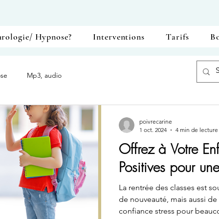
rologie/ Hypnose?
Interventions
Tarifs
B
se
Mp3, audio
poivrecarine
1 oct. 2024
4 min de lecture
Offrez à Votre En
Positives pour un
La rentrée des classes est souvent synonyme d’excitation,
de nouveauté, mais aussi de
confiance stress pour beaucoup d’enfants. En tant que