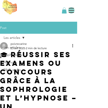
Post
Les articles
poivrecarine
Les articles
23 avr. 2025
2 min de lecture
🎓 Réussir ses
Sophrologie
examens ou
Hypnose
concours
Mp3, audio
grâce à la
sophrologie
et l’hypnose –
Un