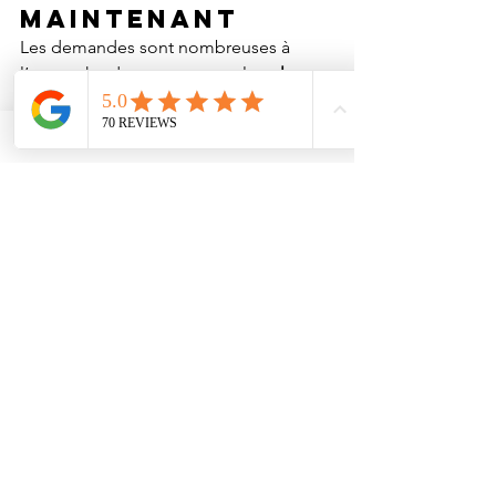
maintenant
Les demandes sont nombreuses à 
l’approche des examens, et les 
places 
sont limitées
. 
Si tu es parent d’un ado stressé, ou si 
tu es toi-même étudiant et que tu veux 
aborder cette étape avec plus de 
confiance, n’hésite pas à me contacter.
📩 Pour réserver ou poser une 
question, clique ici : 
https://www.carinepoivresophrologues
ete.fr/contact-sophrologie-hypnose-
sete
🎧 
Audio MP3 pour réussir ses 
examens – Gestion du stress, 
confiance en soi et préparation 
mentale disponible 
dans ma boutique 