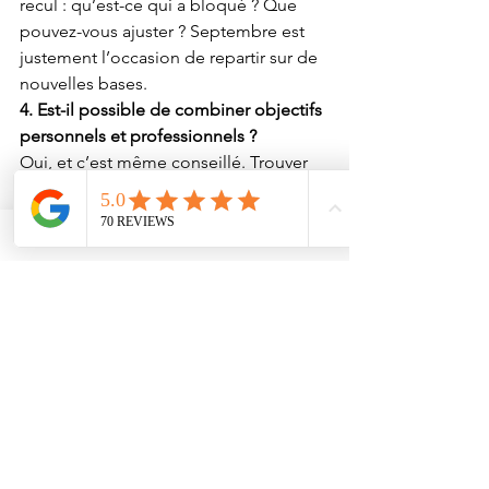
recul : qu’est-ce qui a bloqué ? Que 
pouvez-vous ajuster ? Septembre est 
justement l’occasion de repartir sur de 
nouvelles bases.
4. Est-il possible de combiner objectifs 
personnels et professionnels ?
Oui, et c’est même conseillé. Trouver 
un équilibre entre les deux permet de 
vivre une fin d’année plus 
épanouissante.
Si vous ressentez le besoin d’être 
accompagné(e) dans cette démarche, 
sachez que j’accompagne des 
personnes de tous âges à 
Sète, sur le 
Bassin de Thau et dans tout l’Hérault
, 
ainsi qu’en visio partout en France.
Grâce à la sophrologie, l’hypnose et le 