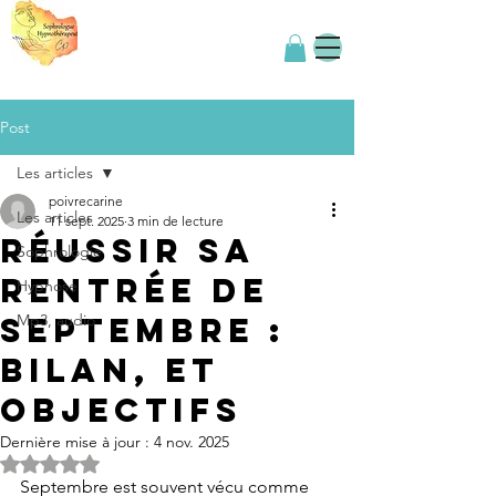
Post
Les articles
poivrecarine
Les articles
11 sept. 2025
3 min de lecture
Réussir sa
Sophrologie
rentrée de
Hypnose
septembre :
Mp3, audio
bilan, et
objectifs
Dernière mise à jour :
4 nov. 2025
Noté NaN étoiles sur 5.
Septembre est souvent vécu comme 