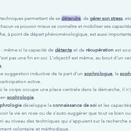
e techniques permettant de se
détendre
, de
gérer son stress
, et
chacun va pouvoir mieux se connaître et mobiliser ses capacit
che, à point de départ phénoménologique, est aussi importante 
: même si la capacité de
détente
et de
récupération
est souv
'est pas une fin en soi. L'objectif est même, au bout d'un ce
e
.
une suggestion inductive de la part d'un
sophrologue
, la
soph
participation active.
 le corps occupe une place centrale dans la démarche, il n'y
e en
sophrologie
.
phrologie
développe la
connaissance de soi
et les capacités
 voir la vie en rose ou de s'auto-suggérer que tout va bien o
au niveau des techniques qui s'appuient sur la recherche sc
nement volontaire et méthodique.