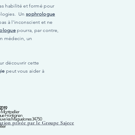
pas habilité et formé pour
hologies. Un
sophrologue
as à l'inconscient et ne
ologue
pourra, par contre,
un médecin, un
r découvrir cette
ie
peut vous aider à
 2019
 Montpellier
gue Frontignan
eneuve les Maguelones 34750
ation privée par le Groupe Sajece
lier