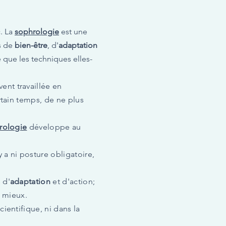
c. La
sophrologie
est une
és de
bien-être
, d'
adaptation
que les techniques elles-
ent travaillée en
rtain temps, de ne plus
rologie
développe au
 a ni posture obligatoire,
 d'
adaptation
et d'action;
u mieux.
ientifique, ni dans la