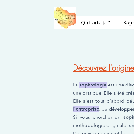
Qui suis-je ?
Soph
LA SOPHRO
Découvrez l'origi
La
sophrologie
est une disc
une pratique.
Elle a été cr
Elle s’est tout d'abord d
l'
entreprise
,
du
développe
Si vous chercher un
soph
méthodologie originale, un
Découvrez comment la pra