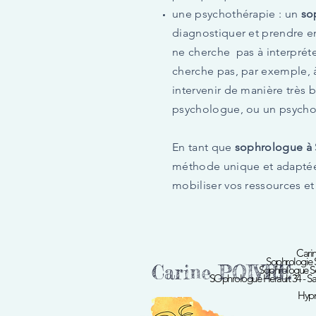
une psychothérapie : un
so
diagnostiquer et prendre e
ne cherche pas à interpréte
cherche pas, par exemple, 
intervenir de manière très
psychologue, ou un psycho
En tant que
sophrologue à 
méthode unique et adaptée
mobiliser vos ressources et
Cari
Sophrologie S
Carine POIVRE
Sophrologue Sè
SOphrologue Herault 34 - Sa
Hypn