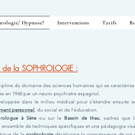
rologie/ Hypnose?
Interventions
Tarifs
B
LOGIE/ L'HYPNOSE
ne de la SOPHROLOGIE :
ipline du domaine des sciences humaines qui se caractérise pa
éée en 1960 par un neuro-psychiatre espagnol
.
éveloppée dans le milieu médical pour s’étendre ensuite 
ment personnel
, du social et de l'éducation.
rologue à Sète
ou sur le
Bassin de thau
, sachez que 
 ensemble de techniques spécifiques et une pédagogie visan
tique de la
sophrologie
développe la connaissance de soi e