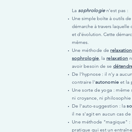
La
sophrologie
n'est pas :
Une simple boîte à outils d
démarche à travers laquelle 
et d'évolution. Cette démar
mêmes.
U
ne méthode de
relaxation
sophrologie
, la
relaxation
n
avoir besoin de se
détendr
De l'hypnose : il n'y a auc
contraire l'
autonomie
et la 
Une sorte de yoga : même si
ni croyance, ni philosophi
De l'auto-suggestion : la
so
il ne s'agit en aucun cas de
Une méthode "magique" : ni 
pratique qui est un entraî