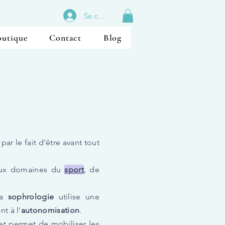
Se connecter
outique
Contact
Blog
r le fait d'être avant tout
aux
domaines du
sport
, de
la
sophrologie
utilise une
t à l'
autonomisation
.
t permet de mobiliser les