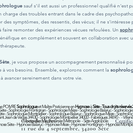
phrologue
sauf s'il est aussi un professionnel qualifié n'est 
n charge des troubles entrant dans le cadre des psychopat
r des symptômes, des ressentis, des vécus; il ne s'intéresse p
à faire remonter des expériences vécues refoulées. Un
sophr
 bénéfique en complément et souvent en collaboration avec 
thérapeute.
Sète
, je vous propose un accompagnement personnalisé pou
 à vos besoins. Ensemble, explorons comment la
sophrolog
 à avancer sereinement dans votre vie.
ne POIVRE
Sophrologue
et Maître Praticienne en
Hypnose
à
Sète - Tous droits réservés
ète - Sophrologie Frontignan - Sophrologie Mèze - Sophrologie Balaruc - Sophrologie
te - Sophrologue Montpellier - Sophrologue Balaruc - Sophrologue Mèze - Sophrolo
int Jean de Vedas 34430 - Sophrologie Montpellier 34000 - Fabrègues 34690 - - Vill
Coordonnées :
Montpellier Méditerranée Métropole - Sète Agglopôle
Certific
ose Sète - Hypnose Balaruc - Hypnose Mèze - Hypnose Frontignan - Hypnose Montpel
11 rue du 4 septembre, 34200 Sète