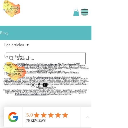
Blog
Les articles
Les articles
Sophrologie
Carine POIVRE
Sophrologue
et Maître Praticienne en
Hypnose
à
Sète - Tous droits réservés 2019
Carine POIVRE
Sophrologie Sète - Sophrologie Frontignan - Sophrologie Mèze - Sophrologie Balaruc - Sophrologie Montpellier
Sophrologue Sète - Sophrologue Montpellier - Sophrologue Balaruc - Sophrologue Mèze - Sophrologue Frontignan
SOphrologue Herault 34 - Saint Jean de Vedas 34430 - Sophrologie Montpellier 34000 - Fabrègues 34690 - - Villeneuve
les Maguelones 34750
Montpellier Méditerranée Métropole - Sète Agglopôle
11 rue du 4 septembre, 34200 Sète
Hypnose
Hypnose Sète - Hypnose Balaruc - Hypnose Mèze - Hypnose Frontignan - Hypnose Montpellier
06.19.26.56.31
Sophrologie Confiance en soi - Sophrologie préparation à la naissance - Sophrologie arrêt du tabac
Sophrologie - Sophrologue Diplômée RNCP - Gestion du stress et des émotions - Respiration - Diaphragme - Ecoute du
corps - Angoisse - Peurs - Sommeil - Relaxation dynamique - Sophrologie Douleur - Addictions -Sophrologie et perte de
Mp3, audio
poids - Bien-être - Pleine conscience - Mindfullness - Méditation - Capacités - Concentration -Valeurs de vie - Sophrologie et
enfants - Sophrologie et adolescents - Sophrologie en soins palliatifs - Sophrologie et séniors - Sophrologie et sport -
Sophrologie et féminité- Sophrologie et monde du travail - Sophrologie et entreprise - Sophrologie et maternité - Relation
d'aide -
Sophrologie et Acouphènes
Hypnose arrêt du tabac
Hypnose - Hypnose Sajece- Gestion du stress et des émotions- Hypnose Angoisse - Hypnose Peurs - Hypnose Sommeil -
Hypnose Douleur - Hypnose Addictions - Hypnose et perte de poids - Hypnose et enfants - Hypnose et adolescents -
Hypnose en soins palliatifs - Hypnose préparation examen - Sophrologie et sport - Hypnose et féminité- Hypnose et
Politique de confidentialité
maternité - Hypnose et Acouphènes - Hypnose et Tocs - Hypnose et phobie -